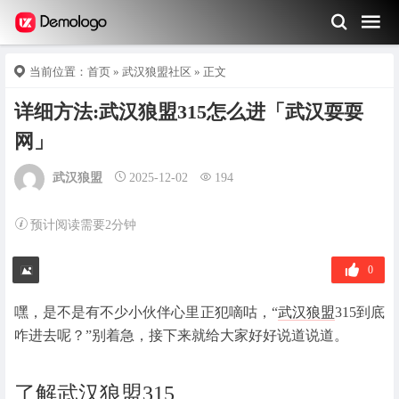
当前位置：
首页
»
武汉狼盟社区
» 正文
详细方法:武汉狼盟315怎么进「武汉耍耍
网」
武汉狼盟
2025-12-02
194
预计阅读需要2分钟
0
嘿，是不是有不少小伙伴心里正犯嘀咕，“
武汉狼盟
315到底
咋进去呢？”别着急，接下来就给大家好好说道说道。
了解武汉狼盟315